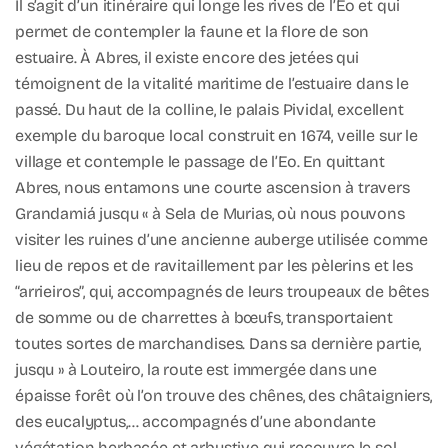
Il s’agit d’un itinéraire qui longe les rives de l’Eo et qui
permet de contempler la faune et la flore de son
estuaire. À Abres, il existe encore des jetées qui
témoignent de la vitalité maritime de l’estuaire dans le
passé. Du haut de la colline, le palais Pividal, excellent
exemple du baroque local construit en 1674, veille sur le
village et contemple le passage de l’Eo. En quittant
Abres, nous entamons une courte ascension à travers
Grandamiá jusqu « à Sela de Murias, où nous pouvons
visiter les ruines d’une ancienne auberge utilisée comme
lieu de repos et de ravitaillement par les pèlerins et les
“arrieiros”, qui, accompagnés de leurs troupeaux de bêtes
de somme ou de charrettes à bœufs, transportaient
toutes sortes de marchandises. Dans sa dernière partie,
jusqu » à Louteiro, la route est immergée dans une
épaisse forêt où l’on trouve des chênes, des châtaigniers,
des eucalyptus,… accompagnés d’une abondante
végétation herbacée et arbustive qui recouvre le sol