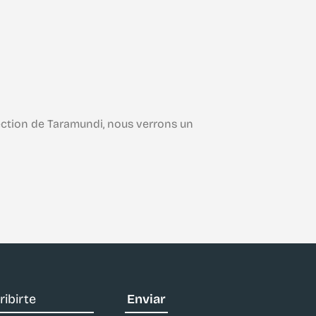
Itinér
Taramundi
rection de Taramundi, nous verrons un
Téléchargez