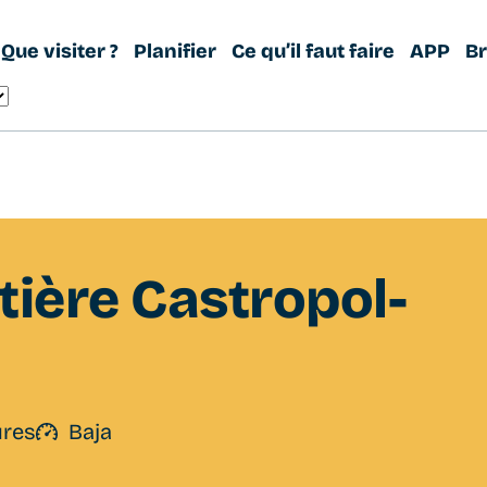
Que visiter ?
Planifier
Ce qu’il faut faire
APP
B
ière Castropol-
ures
Baja