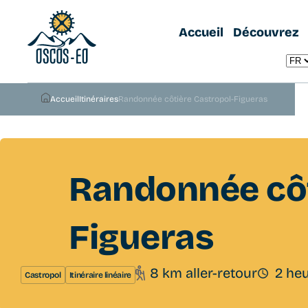
Accueil
Découvrez
Accueil
Itinéraires
Randonnée côtière Castropol-Figueras
Randonnée côt
Figueras
8 km aller-retour
2 he
Castropol
Itinéraire linéaire