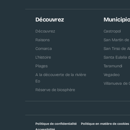
Découvrez
Municipi
Découvrez
Castropol
Raisons
San Martín de
Comarca
San Tirso de A
L'histoire
Santa Eulalia
Plages
Taramundi
A la découverte de la rivière
Vegadeo
Eo
Villanueva de
Réserve de biosphère
Politique de confidentialité
Politique en matière de cookies
Accessibilité