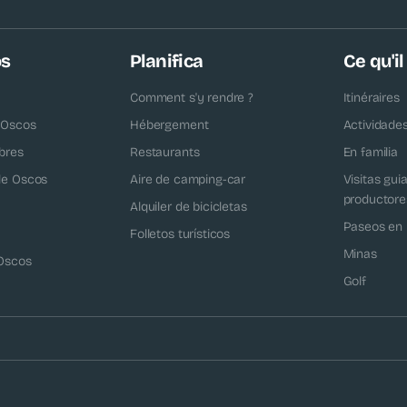
os
Planifica
Ce qu'il
Comment s'y rendre ?
Itinéraires
 Oscos
Hébergement
Actividade
bres
Restaurants
En familia
 de Oscos
Aire de camping-car
Visitas gui
productore
Alquiler de bicicletas
Paseos en 
Folletos turísticos
Minas
 Oscos
Golf