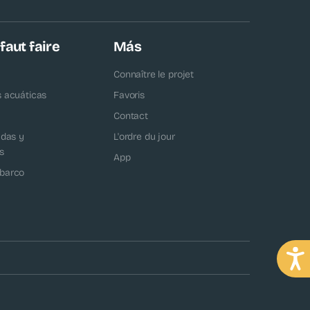
 faut faire
Más
Connaître le projet
s acuáticas
Favoris
Contact
adas y
L'ordre du jour
s
App
barco