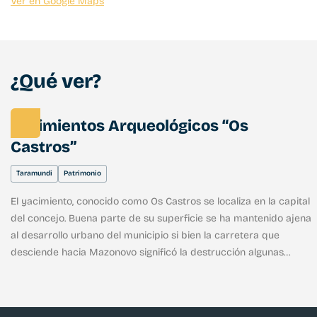
Ver en Google Maps
¿Qué ver?
Yacimientos Arqueológicos “Os
Castros”
Taramundi
Patrimonio
El yacimiento, conocido como Os Castros se localiza en la capital
del concejo. Buena parte de su superficie se ha mantenido ajena
al desarrollo urbano del municipio si bien la carretera que
desciende hacia Mazonovo significó la destrucción algunas
cabañas y parte de la muralla. En el año 2000 se iniciaron las
excavaciones arqueológicas bajo patrocinio del Ayuntamiento de
Taramundi, la Consejería de Cultura del Principado de Asturias y