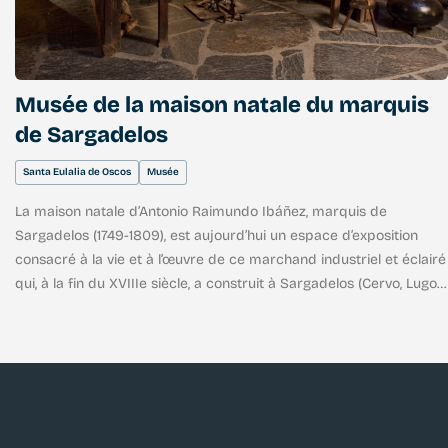
Musée de la maison natale du marquis
de Sargadelos
Santa Eulalia de Oscos
Musée
La maison natale d’Antonio Raimundo Ibáñez, marquis de
Sargadelos (1749-1809), est aujourd’hui un espace d’exposition
consacré à la vie et à l’œuvre de ce marchand industriel et éclairé
qui, à la fin du XVIIIe siècle, a construit à Sargadelos (Cervo, Lugo)
l’une des premières fonderies de fonte et faïenceries d’Espagne.