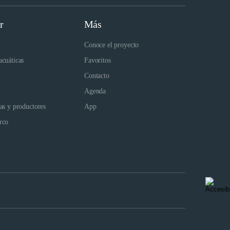
r
Más
Conoce el proyecto
acuáticas
Favoritos
Contacto
Agenda
das y productores
App
rco