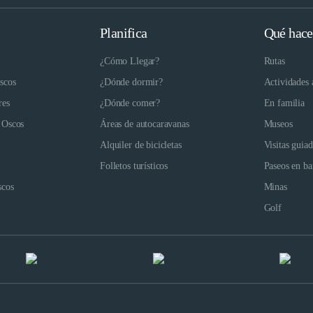
Planifica
Qué hace
¿Cómo Llegar?
Rutas
scos
¿Dónde dormir?
Actividades 
res
¿Dónde comer?
En familia
 Oscos
Áreas de autocaravanas
Museos
Alquiler de bicicletas
Visitas guia
Folletos turísticos
Paseos en ba
scos
Minas
Golf