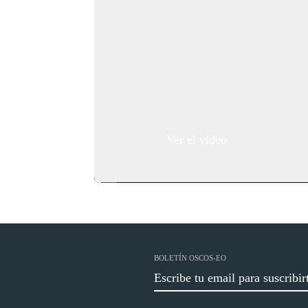
tranquilo
laya de
os y sus
 la
 disfrutar
Ver el vídeo
BOLETÍN OSCOS-EO