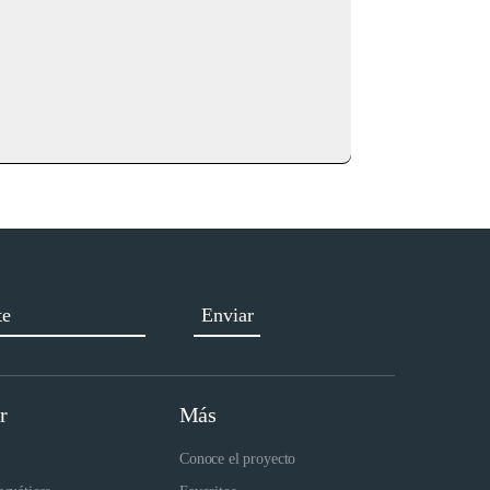
r
Más
Conoce el proyecto