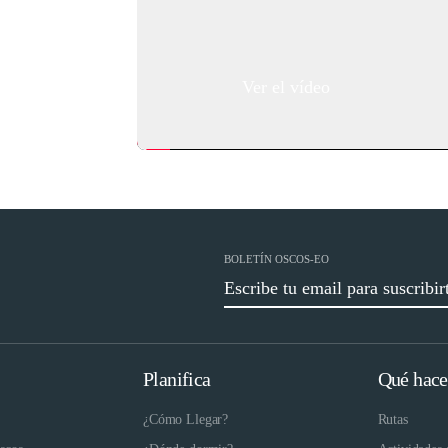
 la
 disfrutar
Ver el vídeo
BOLETÍN OSCOS-EO
Planifica
Qué hace
¿Cómo Llegar?
Rutas