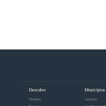
impresionantes formaciones rocosas que emergen al bajar
marea. Estas playas invitan a pasear por sus alrededores y
de sus vistas espectaculares.
Descubre
Municipios
Descubre
Castropol