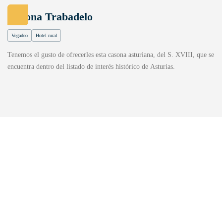
Casona Trabadelo
Vegadeo
Hotel rural
Tenemos el gusto de ofrecerles esta casona asturiana, del S. XVIII, que se
encuentra dentro del listado de interés histórico de Asturias.
DESCUBRE
UN PARAÍSO PARA LOS
AMANTES DEL MAR
Con su arena dorada y aguas limpias, ofrecen un entorno tranquilo y pintoresco, ideal
para relajarse y disfrutar del sol. La playa de Penarronda, en particular, destaca por sus
amplios espacios y sus impresionantes formaciones rocosas que emergen al bajar la marea.
Estas playas invitan a pasear por sus alrededores y disfrutar de sus vistas espectaculares.