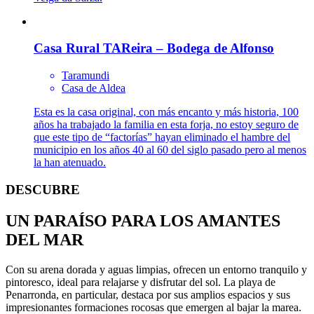
Casa Rural TAReira – Bodega de Alfonso
Taramundi
Casa de Aldea
Esta es la casa original, con más encanto y más historia, 100
años ha trabajado la familia en esta forja, no estoy seguro de
que este tipo de “factorías” hayan eliminado el hambre del
municipio en los años 40 al 60 del siglo pasado pero al menos
la han atenuado.
DESCUBRE
UN PARAÍSO PARA LOS AMANTES
DEL MAR
Con su arena dorada y aguas limpias, ofrecen un entorno tranquilo y
pintoresco, ideal para relajarse y disfrutar del sol. La playa de
Penarronda, en particular, destaca por sus amplios espacios y sus
impresionantes formaciones rocosas que emergen al bajar la marea.