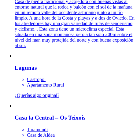
Casa de piedra tradicional y acojedora con buenas vistas al
entorno natural que la rodea y balcón con el sol de la mañana,
en un remoto valle del occidente asturiano junto a un río
limpio. A una hora de la Costa y playas y a dos de Oviedo. En
los alrededores hay una gran variedad de rutas de senderismo
y ciclismo. . Esta zona tiene un microclima especial. Esta
situada en una zona montañosa pero a tan solo 200m sobre el
nivel del mar, muy protejida del norte y con buena exposición
al sur.
Lagunas
Castropol
Apartamento Rural
¿Querías algo original?
Casa la Central – Os Teixois
Taramundi
Casa de Aldea