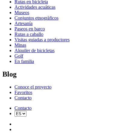
Rutas en bicicleta
Actividades acuáticas
Museos
Conjuntos etnogràficos
Artesanía
Paseos en barco
Rutas a caballo
Visitas guiadas a productores
Minas
Alquiler de bicicletas
Golf
En familia
Blog
Conoce el proyecto
Favoritos
Contacto
Contacto