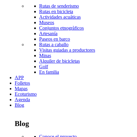
Rutas de senderismo
Rutas en bicicleta
Actividades acuáticas
Museos
Conjuntos etnogràficos
Artesanía
Paseos en barco
Rutas a caballo
Visitas guiadas a productores
Minas
Alquiler de bicicletas
Golf
En familia
APP
Folletos
Mapas
Ecoturismo
Agenda
Blog
Blog
Conoce el proyecto