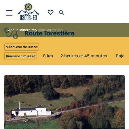
Accueil
Itinéraires
Route forestière
Route forestière
Villanueva de Oscos
8 km
2 heures et 45 minutes
Baja
Itinéraire circulaire