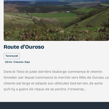
Route d’Ouroso
Taramundi
7,8 km
3 heures
Baja
Dans le Teixo et juste derrière l’auberge commence le chemin
forestier par lequel commence la marche vers l’Alto de Ouroso. Le
chemin est large et adapté aux véhicules tout-terrain, de sorte
qu’il n’y a guère de risque de se perdre. Il traverse
confortablement de vastes pâturages, des landes et des pinèdes
pour arriver à un débarcadère sur lequel se trouve une petite
lagune où, en milieu de matinée, de nombreux chevaux viennent