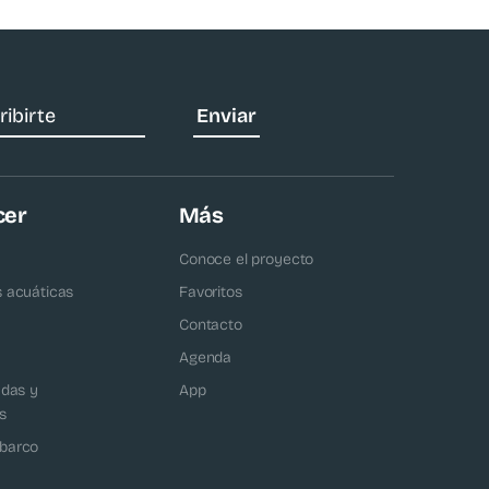
cer
Más
Conoce el proyecto
s acuáticas
Favoritos
Contacto
Agenda
adas y
App
s
barco