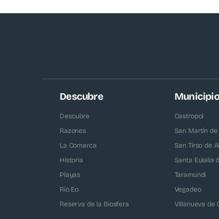
Descubre
Municipi
Descubre
Castropol
Razones
San Martín de
La Comarca
San Tirso de A
Historia
Santa Eulalia
Playas
Taramundi
Río Eo
Vegadeo
Reserva de la Biosfera
Villanueva de