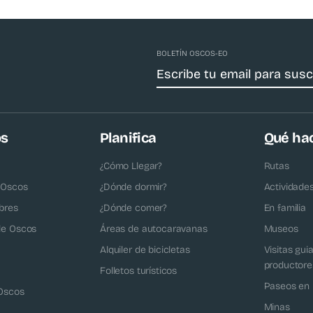
BOLETÍN OSCOS-EO
os
Planifica
Qué ha
¿Cómo Llegar?
Rutas
 Oscos
¿Dónde dormir?
Actividade
bres
¿Dónde comer?
En familia
 de Oscos
Áreas de autocaravanas
Museos
Alquiler de bicicletas
Visitas gui
productore
Folletos turísticos
Paseos en 
 Oscos
Minas