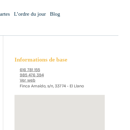
artes
L’ordre du jour
Blog
Informations de base
616 781 155
985 476 394
Ver web
Finca Amaído, s/n, 33774 - El Llano