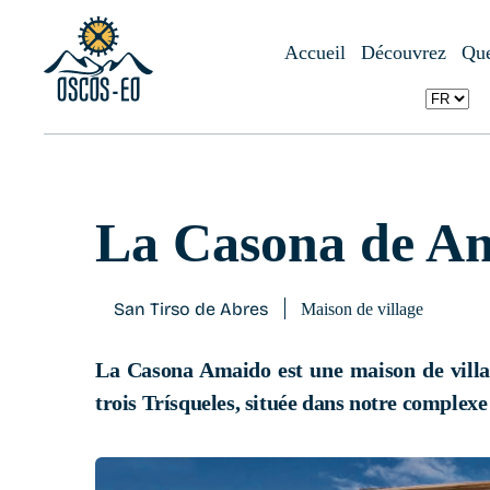
Accueil
Que visiter ?
Hébergement
La Casona de Amaído
Accueil
Découvrez
Que
La Casona de A
San Tirso de Abres
Maison de village
La Casona Amaido est une maison de villa
trois Trísqueles, située dans notre complex