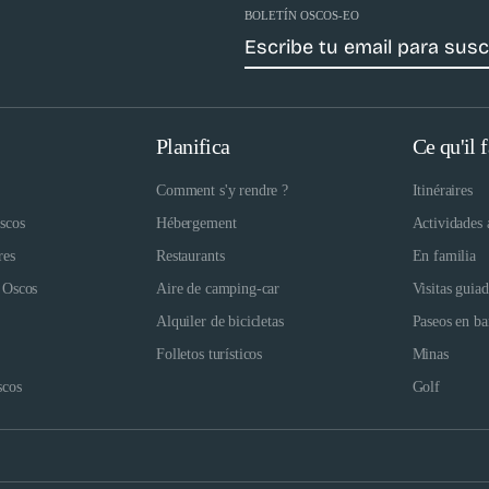
BOLETÍN OSCOS-EO
Planifica
Ce qu'il f
Comment s'y rendre ?
Itinéraires
scos
Hébergement
Actividades 
res
Restaurants
En familia
 Oscos
Aire de camping-car
Visitas guia
Alquiler de bicicletas
Paseos en ba
Folletos turísticos
Minas
scos
Golf