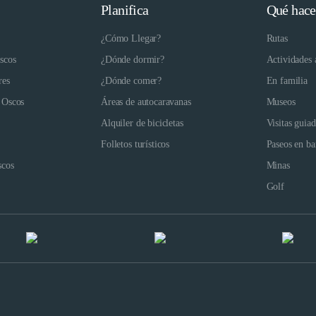
Planifica
Qué hace
¿Cómo Llegar?
Rutas
scos
¿Dónde dormir?
Actividades 
res
¿Dónde comer?
En familia
 Oscos
Áreas de autocaravanas
Museos
Alquiler de bicicletas
Visitas guia
Folletos turísticos
Paseos en ba
scos
Minas
Golf