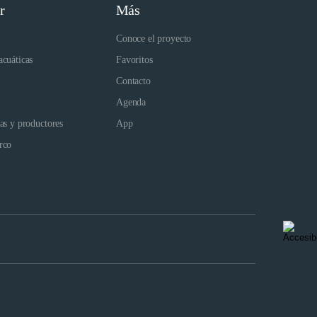
r
Más
Conoce el proyecto
acuáticas
Favoritos
Contacto
Agenda
das y productores
App
rco