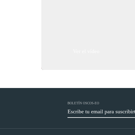
tranquilo
laya de
os y sus
 la
 disfrutar
Ver el vídeo
BOLETÍN OSCOS-EO